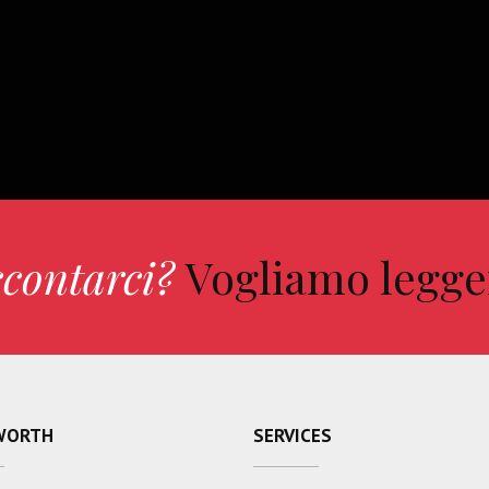
ccontarci?
Vogliamo legge
WORTH
SERVICES