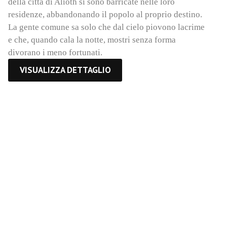
della città di Alioth si sono barricate nelle loro
residenze, abbandonando il popolo al proprio destino.
La gente comune sa solo che dal cielo piovono lacrime
e che, quando cala la notte, mostri senza forma
divorano i meno fortunati.
VISUALIZZA DETTAGLIO