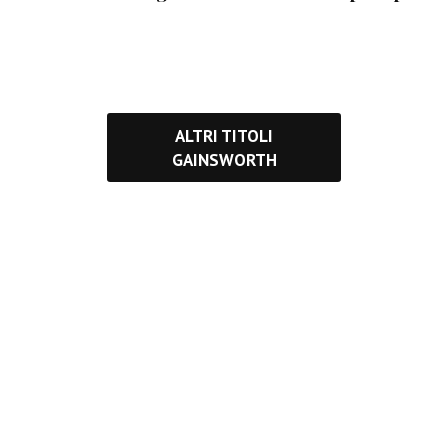
ALTRI TITOLI
GAINSWORTH
eguici
per le News d
Mondo Gainsworth