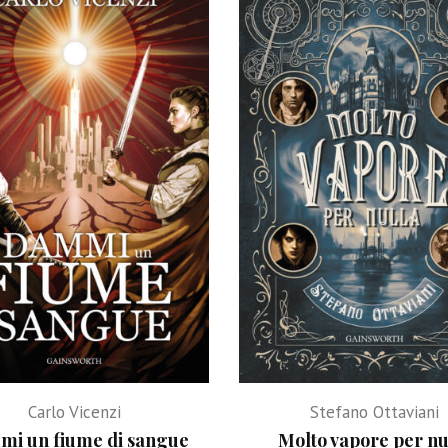
Carlo Vicenzi
Stefano Ottaviani
i un fiume di sangue
Molto vapore per nu