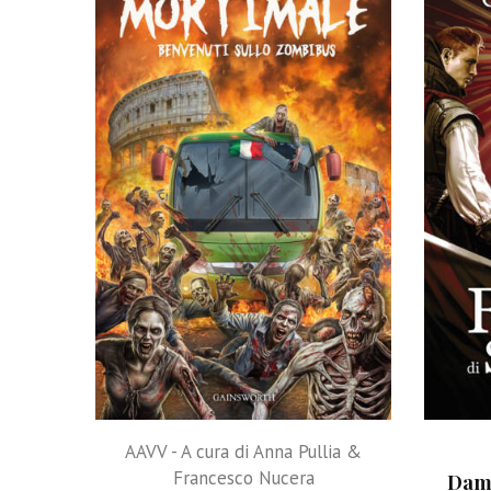
AAVV - A cura di Anna Pullia &
Francesco Nucera
Damm