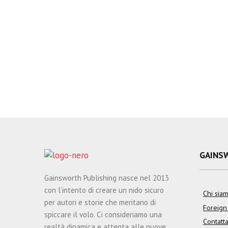
t
a
i
v
i
g
GAINS
a
Gainsworth Publishing nasce nel 2013
con l’intento di creare un nido sicuro
Chi sia
z
per autori e storie che meritano di
Foreign
spiccare il volo. Ci consideriamo una
Contatta
realtà dinamica e attenta alle nuove