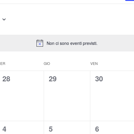
Non ci sono eventi previsti.
MER
GIO
VEN
0
0
0
28
29
30
e
e
e
v
v
v
e
e
e
n
n
n
0
0
0
4
5
6
t
t
t