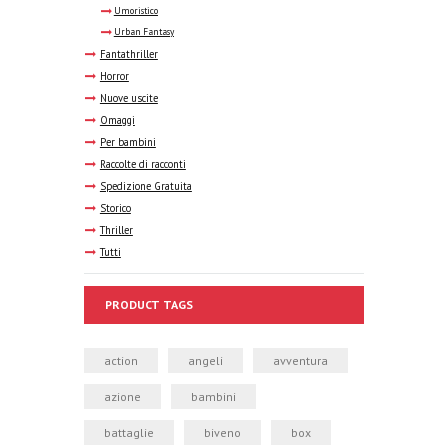
Umoristico
Urban Fantasy
Fantathriller
Horror
Nuove uscite
Omaggi
Per bambini
Raccolte di racconti
Spedizione Gratuita
Storico
Thriller
Tutti
PRODUCT TAGS
action
angeli
avventura
azione
bambini
battaglie
biveno
box