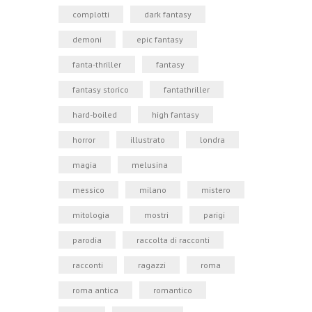
complotti
dark fantasy
demoni
epic fantasy
fanta-thriller
fantasy
fantasy storico
fantathriller
hard-boiled
high fantasy
horror
illustrato
londra
magia
melusina
messico
milano
mistero
mitologia
mostri
parigi
parodia
raccolta di racconti
racconti
ragazzi
roma
roma antica
romantico